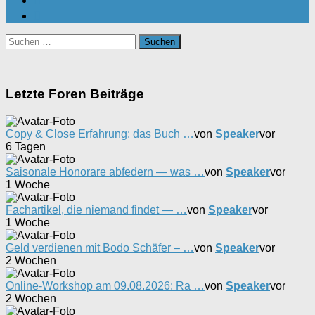
Suchen
nach:
Letzte Foren Beiträge
Copy & Close Erfahrung: das Buch …
von
Speaker
vor
6 Tagen
Saisonale Honorare abfedern — was …
von
Speaker
vor
1 Woche
Fachartikel, die niemand findet — …
von
Speaker
vor
1 Woche
Geld verdienen mit Bodo Schäfer – …
von
Speaker
vor
2 Wochen
Online-Workshop am 09.08.2026: Ra …
von
Speaker
vor
2 Wochen