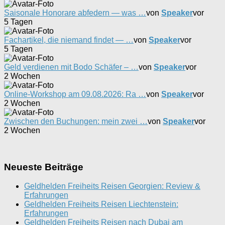
Saisonale Honorare abfedern — was …
von
Speaker
vor
5 Tagen
Fachartikel, die niemand findet — …
von
Speaker
vor
5 Tagen
Geld verdienen mit Bodo Schäfer – …
von
Speaker
vor
2 Wochen
Online-Workshop am 09.08.2026: Ra …
von
Speaker
vor
2 Wochen
Zwischen den Buchungen: mein zwei …
von
Speaker
vor
2 Wochen
Neueste Beiträge
Geldhelden Freiheits Reisen Georgien: Review &
Erfahrungen
Geldhelden Freiheits Reisen Liechtenstein:
Erfahrungen
Geldhelden Freiheits Reisen nach Dubai am