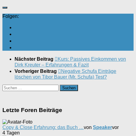
Folgen:
Nächster Beitrag
Kurs: Passives Einkommen von
Dirk Kreuter – Erfahrungen & Fazit
Vorheriger Beitrag
Negative Schufa Einträge
löschen von Tibor Bauer (Mr. Schufa) Test?
Suchen
nach:
Letzte Foren Beiträge
Copy & Close Erfahrung: das Buch …
von
Speaker
vor
4 Tagen