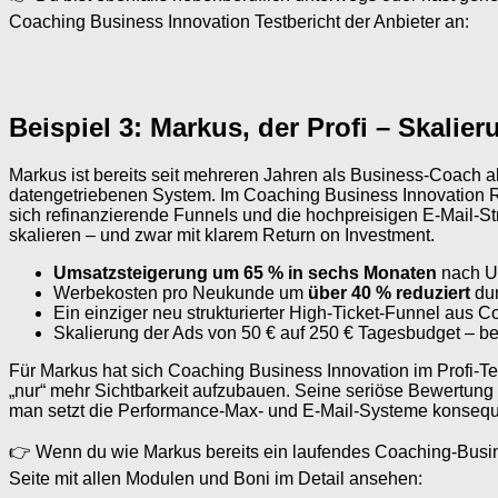
Coaching Business Innovation Testbericht der Anbieter an:
Beispiel 3: Markus, der Profi – Skali
Markus ist bereits seit mehreren Jahren als Business-Coach 
datengetriebenen System. Im Coaching Business Innovation 
sich refinanzierende Funnels und die hochpreisigen E-Mail-Str
skalieren – und zwar mit klarem Return on Investment.
Umsatzsteigerung um 65 % in sechs Monaten
nach U
Werbekosten pro Neukunde um
über 40 % reduziert
dur
Ein einziger neu strukturierter High-Ticket-Funnel aus 
Skalierung der Ads von 50 € auf 250 € Tagesbudget – bei
Für Markus hat sich Coaching Business Innovation im Profi-Test
„nur“ mehr Sichtbarkeit aufzubauen. Seine seriöse Bewertung
man setzt die Performance-Max- und E-Mail-Systeme konsequ
👉 Wenn du wie Markus bereits ein laufendes Coaching-Business 
Seite mit allen Modulen und Boni im Detail ansehen: