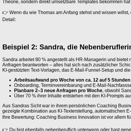
Theorie, sondern direkt umsetzbare Templates bekommen hat 
👉 Wenn du wie Thomas am Anfang stehst und wissen willst, ob 
Detail:
Beispiel 2: Sandra, die Nebenberufler
Sandra arbeitet 80 % angestellt als HR-Managerin und bietet 
Anfragen beantworten – alles hat sich nach zusätzlicher Schich
KI-gestützten Text-Vorlagen, das E-Mail-Funnel-Setup und die
Arbeitsaufwand pro Woche von ca. 12 auf 5 Stunden 
Onboarding, Terminvereinbarung und E-Mail-Nachfassse
Planbare 2–3 neue Anfragen pro Woche
, obwohl San
Über 70 % ihrer Inhalte entstehen mit den KI-Prompts a
Aus Sandras Sicht war in ihrem persönlichen Coaching Business
gezeigte Kombination aus KI-Texterstellung, automatischen E-M
Ihre Bewertung: Coaching Business Innovation ist vor allem fü
👉 Du bist ebenfalls nebenberuflich unterwegs oder hast gener