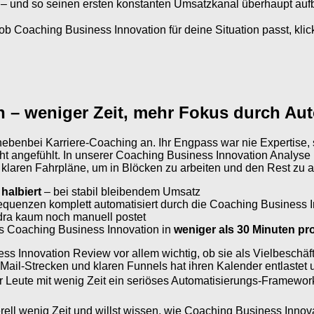
– und so seinen ersten konstanten Umsatzkanal überhaupt auf
Coaching Business Innovation für deine Situation passt, klick d
in – weniger Zeit, mehr Fokus durch Au
nebenbei Karriere-Coaching an. Ihr Engpass war nie Expertise, 
t angefühlt. In unserer Coaching Business Innovation Analyse lag
 klaren Fahrpläne, um in Blöcken zu arbeiten und den Rest zu a
halbiert
– bei stabil bleibendem Umsatz
quenzen komplett automatisiert durch die Coaching Business 
dra kaum noch manuell postet
us Coaching Business Innovation in
weniger als 30 Minuten pr
 Innovation Review vor allem wichtig, ob sie als Vielbeschäftigt
ail-Strecken und klaren Funnels hat ihren Kalender entlastet u
r Leute mit wenig Zeit ein seriöses Automatisierungs-Framework 
ell wenig Zeit und willst wissen, wie Coaching Business Innovat