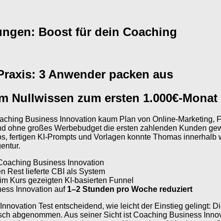
ungen: Boost für dein Coaching
Praxis: 3 Anwender packen aus
om Nullwissen zum ersten 1.000€-Monat
Coaching Business Innovation kaum Plan von Online-Marketing, F
und ohne großes Werbebudget die ersten zahlenden Kunden gew
ideos, fertigen KI-Prompts und Vorlagen konnte Thomas innerhal
entur.
 Coaching Business Innovation
en Rest lieferte CBI als System
im Kurs gezeigten KI-basierten Funnel
ness Innovation auf
1–2 Stunden pro Woche reduziert
nnovation Test entscheidend, wie leicht der Einstieg gelingt:
ch abgenommen. Aus seiner Sicht ist Coaching Business Innovat