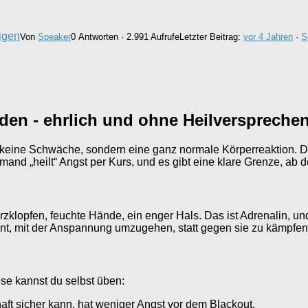
igen
Von
Speaker
0 Antworten · 2.991 Aufrufe
Letzter Beitrag:
vor 4 Jahren
·
S
en - ehrlich und ohne Heilverspreche
eine Schwäche, sondern eine ganz normale Körperreaktion. Die 
and „heilt“ Angst per Kurs, und es gibt eine klare Grenze, ab de
 Herzklopfen, feuchte Hände, ein enger Hals. Das ist Adrenalin, 
ernt, mit der Anspannung umzugehen, statt gegen sie zu kämpfen
ese kannst du selbst üben:
ft sicher kann, hat weniger Angst vor dem Blackout.