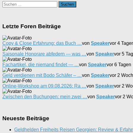
Suchen
nach:
Letzte Foren Beiträge
Copy & Close Erfahrung: das Buch …
von
Speaker
vor 4 Tage
Saisonale Honorare abfedern — was …
von
Speaker
vor 5 Ta
Fachartikel, die niemand findet — …
von
Speaker
vor 6 Tagen
Geld verdienen mit Bodo Schäfer – …
von
Speaker
vor 2 Woc
Online-Workshop am 09.08.2026: Ra …
von
Speaker
vor 2 W
Zwischen den Buchungen: mein zwei …
von
Speaker
vor 2 W
Neueste Beiträge
Geldhelden Freiheits Reisen Georgien: Review & Erfah