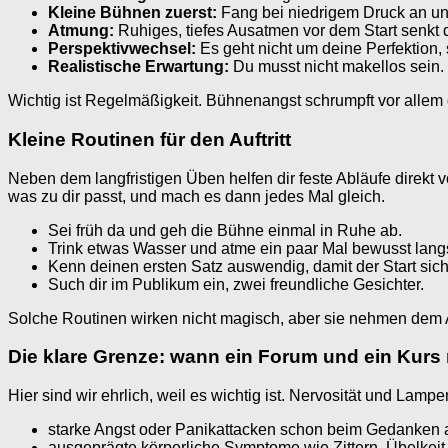
Kleine Bühnen zuerst:
Fang bei niedrigem Druck an un
Atmung:
Ruhiges, tiefes Ausatmen vor dem Start senkt
Perspektivwechsel:
Es geht nicht um deine Perfektion
Realistische Erwartung:
Du musst nicht makellos sein.
Wichtig ist Regelmäßigkeit. Bühnenangst schrumpft vor allem
Kleine Routinen für den Auftritt
Neben dem langfristigen Üben helfen dir feste Abläufe direkt 
was zu dir passt, und mach es dann jedes Mal gleich.
Sei früh da und geh die Bühne einmal in Ruhe ab.
Trink etwas Wasser und atme ein paar Mal bewusst lan
Kenn deinen ersten Satz auswendig, damit der Start siche
Such dir im Publikum ein, zwei freundliche Gesichter.
Solche Routinen wirken nicht magisch, aber sie nehmen dem An
Die klare Grenze: wann ein Forum und ein Kurs 
Hier sind wir ehrlich, weil es wichtig ist. Nervosität und Lam
starke Angst oder Panikattacken schon beim Gedanken an
ausgeprägte körperliche Symptome wie Zittern, Übelkeit