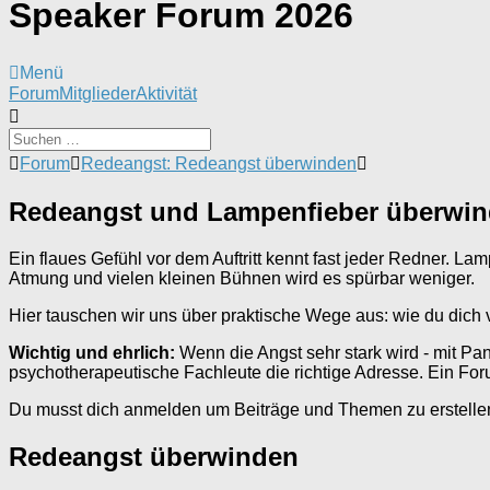
Speaker Forum 2026
Menü
Forum-
Forum
Mitglieder
Aktivität
Navigation
Forum-
Forum
Redeangst: Redeangst überwinden
Breadcrumbs
-
Redeangst und Lampenfieber überwi
Du
bist
hier:
Ein flaues Gefühl vor dem Auftritt kennt fast jeder Redner. Lamp
Atmung und vielen kleinen Bühnen wird es spürbar weniger.
Hier tauschen wir uns über praktische Wege aus: wie du dich vo
Wichtig und ehrlich:
Wenn die Angst sehr stark wird - mit Pa
psychotherapeutische Fachleute die richtige Adresse. Ein For
Du musst dich anmelden um Beiträge und Themen zu erstelle
Redeangst überwinden