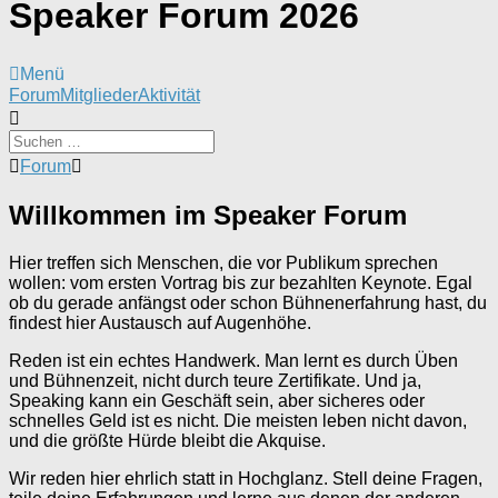
Speaker Forum 2026
Menü
Forum-
Forum
Mitglieder
Aktivität
Navigation
Forum-
Forum
Breadcrumbs
-
Willkommen im Speaker Forum
Du
bist
hier:
Hier treffen sich Menschen, die vor Publikum sprechen
wollen: vom ersten Vortrag bis zur bezahlten Keynote. Egal
ob du gerade anfängst oder schon Bühnenerfahrung hast, du
findest hier Austausch auf Augenhöhe.
Reden ist ein echtes Handwerk. Man lernt es durch Üben
und Bühnenzeit, nicht durch teure Zertifikate. Und ja,
Speaking kann ein Geschäft sein, aber sicheres oder
schnelles Geld ist es nicht. Die meisten leben nicht davon,
und die größte Hürde bleibt die Akquise.
Wir reden hier ehrlich statt in Hochglanz. Stell deine Fragen,