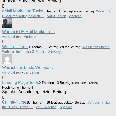
Tools für Speaker
Letzter Beitrag
eMail Marketing Tools
1 Thema · 1 Beitrag
Letzter Beitrag:
Warum ist
E-Mail Marketing so wich …
·
vor 3 Jahren
·
Andreas
Warum ist E-Mail Marketin …
vor 3 Jahren
·
Andreas
Webinar Tools
1 Thema · 1 Beitrag
Letzter Beitrag:
Was ist das beste
Webinar Tool?
·
vor 3 Jahren
·
JanBerger
Was ist das beste Webinar …
vor 3 Jahren
·
JanBerger
Landing Page Tools
0 Themen · 0 Beiträge
Noch keine Themen!
Noch keine Themen!
Speaker Ausbildung
Letzter Beitrag
Online-Kurse
18 Themen · 18 Beiträge
Letzter Beitrag:
Vortragsinhalte
für TikTok - Erfah …
·
vor 2 Wochen
·
Speaker