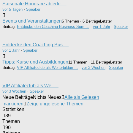
Saisonale Honorare abfede …
vor 5 Tagen
·
Speaker
Events und Veranstaltungen
6 Themen · 6 Beiträge
Letzter
Beitrag:
Entdecke den Coaching Business Sum …
·
vor 1 Jahr
·
Speaker
Entdecke den Coaching Bus …
vor 1 Jahr
·
Speaker
Tipps: Kurse und Ausbildungen
11 Themen · 11 Beiträge
Letzter
Beitrag:
VIP Affiliateclub als Weiterbildun …
·
vor 3 Wochen
·
Speaker
VIP Affiliateclub als Wei …
vor 3 Wochen
·
Speaker
Neue Beiträge
Nichts Neues
Alle als Gelesen
markieren
Zeige ungelesene Themen
Statistiken
89
Themen
90