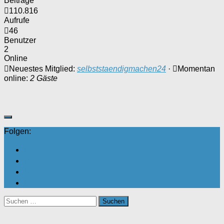
Beiträge
110.816
Aufrufe
46
Benutzer
2
Online
Neuestes Mitglied:
selbststaendigmachen24
·
Momentan
online:
2 Gäste
Folgen:
Suchen
nach: