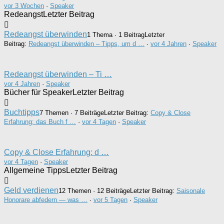
vor 3 Wochen
·
Speaker
Redeangst
Letzter Beitrag
Redeangst überwinden
1 Thema · 1 Beitrag
Letzter
Beitrag:
Redeangst überwinden – Tipps, um d …
·
vor 4 Jahren
·
Speaker
Redeangst überwinden – Ti …
vor 4 Jahren
·
Speaker
Bücher für Speaker
Letzter Beitrag
Buchtipps
7 Themen · 7 Beiträge
Letzter Beitrag:
Copy & Close
Erfahrung: das Buch f …
·
vor 4 Tagen
·
Speaker
Copy & Close Erfahrung: d …
vor 4 Tagen
·
Speaker
Allgemeine Tipps
Letzter Beitrag
Geld verdienen
12 Themen · 12 Beiträge
Letzter Beitrag:
Saisonale
Honorare abfedern — was …
·
vor 5 Tagen
·
Speaker