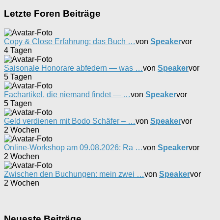
Letzte Foren Beiträge
Copy & Close Erfahrung: das Buch …
von
Speaker
vor
4 Tagen
Saisonale Honorare abfedern — was …
von
Speaker
vor
5 Tagen
Fachartikel, die niemand findet — …
von
Speaker
vor
5 Tagen
Geld verdienen mit Bodo Schäfer – …
von
Speaker
vor
2 Wochen
Online-Workshop am 09.08.2026: Ra …
von
Speaker
vor
2 Wochen
Zwischen den Buchungen: mein zwei …
von
Speaker
vor
2 Wochen
Neueste Beiträge