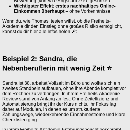
Bewertung „von 8/10 Angst auf 2/10“ gesunken
Wichtigster Effekt:
erstes nachhaltiges Online-
Einkommen überhaupt
– ohne Vorkenntnisse
Wenn du, wie Thomas, testen willst, ob die Freiheits-
Akademie dir den Einstieg ohne großes Risiko ermöglicht,
kannst du dir hier alle Infos holen 🔎:
Beispiel 2: Sandra, die
Nebenberuflerin mit wenig Zeit ⭐
Sandra ist 38, arbeitet Vollzeit im Büro und wollte sich ein
zweites Standbein aufbauen, ohne ihre Abende komplett vor
dem Rechner zu verbringen. In ihrem Freiheits-Akademie-
Review stand von Anfang an fest: Ohne Zeiteffizienz und
Automatisierung bringt ihr der Kurs nichts. Ihr Fokus lag
daher auf Modulen, in denen es um strukturierte
Zahlungswege, wiederkehrende Einnahmeströme und klare
Checklisten ging.
In ihrem Freiheits-Akademie-Erfahrungsbericht beschreibt