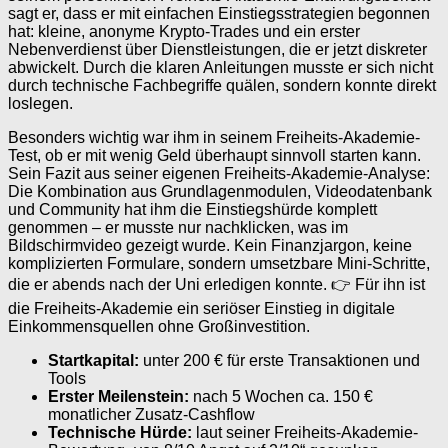
sagt er, dass er mit einfachen Einstiegsstrategien begonnen
hat: kleine, anonyme Krypto-Trades und ein erster
Nebenverdienst über Dienstleistungen, die er jetzt diskreter
abwickelt. Durch die klaren Anleitungen musste er sich nicht
durch technische Fachbegriffe quälen, sondern konnte direkt
loslegen.
Besonders wichtig war ihm in seinem Freiheits-Akademie-
Test, ob er mit wenig Geld überhaupt sinnvoll starten kann.
Sein Fazit aus seiner eigenen Freiheits-Akademie-Analyse:
Die Kombination aus Grundlagenmodulen, Videodatenbank
und Community hat ihm die Einstiegshürde komplett
genommen – er musste nur nachklicken, was im
Bildschirmvideo gezeigt wurde. Kein Finanzjargon, keine
komplizierten Formulare, sondern umsetzbare Mini-Schritte,
die er abends nach der Uni erledigen konnte. 👉 Für ihn ist
die Freiheits-Akademie ein seriöser Einstieg in digitale
Einkommensquellen ohne Großinvestition.
Startkapital:
unter 200 € für erste Transaktionen und
Tools
Erster Meilenstein:
nach 5 Wochen ca. 150 €
monatlicher Zusatz-Cashflow
Technische Hürde:
laut seiner Freiheits-Akademie-