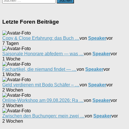
nach:
Letzte Foren Beiträge
Copy & Close Erfahrung: das Buch …
von
Speaker
vor
7 Tagen
Saisonale Honorare abfedern — was …
von
Speaker
vor
1 Woche
Fachartikel, die niemand findet — …
von
Speaker
vor
1 Woche
Geld verdienen mit Bodo Schäfer – …
von
Speaker
vor
2 Wochen
Online-Workshop am 09.08.2026: Ra …
von
Speaker
vor
2 Wochen
Zwischen den Buchungen: mein zwei …
von
Speaker
vor
2 Wochen