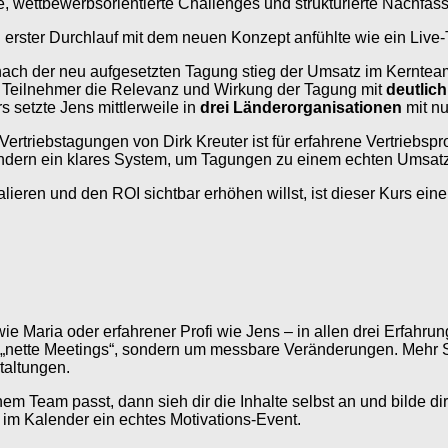
te, wettbewerbsorientierte Challenges und strukturierte Nachf
 erster Durchlauf mit dem neuen Konzept anfühlte wie ein Live-
 nach der neu aufgesetzten Tagung stieg der Umsatz im Kernte
e Teilnehmer die Relevanz und Wirkung der Tagung mit
deutlic
setzte Jens mittlerweile in
drei Länderorganisationen
mit nu
Vertriebstagungen von Dirk Kreuter ist für erfahrene Vertriebsp
ondern ein klares System, um Tagungen zu einem echten Umsatz
eren und den ROI sichtbar erhöhen willst, ist dieser Kurs eine
e Maria oder erfahrener Profi wie Jens – in allen drei Erfahr
m „nette Meetings“, sondern um messbare Veränderungen. Mehr S
taltungen.
nem Team passt, dann sieh dir die Inhalte selbst an und bilde d
im Kalender ein echtes Motivations-Event.