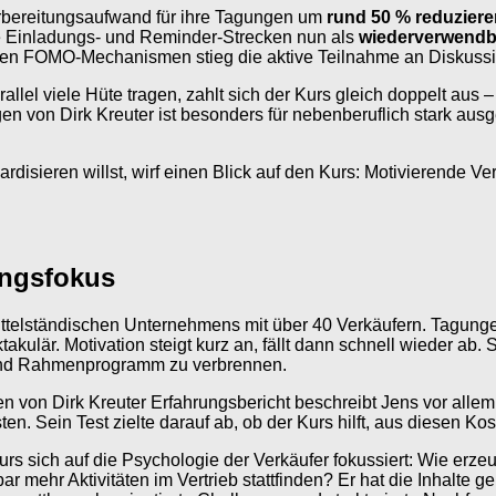
rbereitungsaufwand für ihre Tagungen um
rund 50 % reduziere
lte Einladungs- und Reminder-Strecken nun als
wiederverwendb
gten FOMO-Mechanismen stieg die aktive Teilnahme an Diskus
allel viele Hüte tragen, zahlt sich der Kurs gleich doppelt aus
en von Dirk Kreuter ist besonders für nebenberuflich stark aus
disieren willst, wirf einen Blick auf den Kurs: Motivierende Ve
rungsfokus
mittelständischen Unternehmens mit über 40 Verkäufern. Tagung
takulär. Motivation steigt kurz an, fällt dann schnell wieder ab
 und Rahmenprogramm zu verbrennen.
n von Dirk Kreuter Erfahrungsbericht beschreibt Jens vor allem 
en. Sein Test zielte darauf ab, ob der Kurs hilft, aus diesen K
 sich auf die Psychologie der Verkäufer fokussiert: Wie erzeug
 mehr Aktivitäten im Vertrieb stattfinden? Er hat die Inhalte 