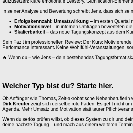
aufzusetzen: klare emotionale Leitstory, Gamification-Elemen
In seiner Analyse und Bewertung schreibt Jens, dass sich sein
Erfolgskennzahl: Umsatzwirkung
– im ersten Quartal
Motivationslevel
– in internen Umfragen bewerteten di
Skalierbarkeit
– das neue Tagungskonzept aus dem Kurs 
Sein Fazit im professionellen Review: Der Kurs: Motivierende 
Performance interessant. Keine Wohlfühl-Veranstaltungen, s
🔥 Wenn du – wie Jens – dein bestehendes Tagungsformat skali
Welcher Typ bist du? Starte hier.
Ob Anfänger wie Thomas, Zeit-akrobatische Nebenberuflerin wi
Dirk Kreuter
zeigt sich derselbe rote Faden: Es geht nicht u
Agenda. Mehr Umsatz und Motivation statt teurer Pflichtverans
Wenn du seriös prüfen willst, ob dieses System zu dir und dei
deine nächste Tagung – und mach aus einem weiteren Termin 