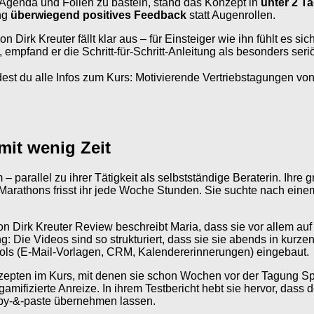
 Agenda und Folien zu basteln, stand das Konzept in
unter 2 T
ng
überwiegend positives Feedback
statt Augenrollen.
irk Kreuter fällt klar aus – für Einsteiger wie ihn fühlt es si
pfand er die Schritt-für-Schritt-Anleitung als besonders seriös
est du alle Infos zum Kurs: Motivierende Vertriebstagungen von 
 mit wenig Zeit
 parallel zu ihrer Tätigkeit als selbstständige Beraterin. Ihre
arathons frisst ihr jede Woche Stunden. Sie suchte nach einem 
 Dirk Kreuter Review beschreibt Maria, dass sie vor allem auf Z
: Die Videos sind so strukturiert, dass sie sie abends in kurze
ools (E-Mail-Vorlagen, CRM, Kalendererinnerungen) eingebaut.
zepten im Kurs, mit denen sie schon Wochen vor der Tagung 
mifizierte Anreize. In ihrem Testbericht hebt sie hervor, dass d
copy-&-paste übernehmen lassen.