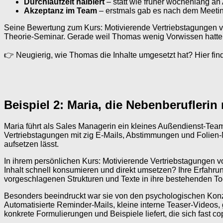
Durchlaufzeit halbiert
– statt wie früher wochenlang an
Akzeptanz im Team
– erstmals gab es nach dem Meeti
Seine Bewertung zum Kurs: Motivierende Vertriebstagungen von D
Theorie-Seminar. Gerade weil Thomas wenig Vorwissen hatte, em
👉 Neugierig, wie Thomas die Inhalte umgesetzt hat? Hier find
Beispiel 2: Maria, die Nebenberuflerin
Maria führt als Sales Managerin ein kleines Außendienst-Team –
Vertriebstagungen mit zig E-Mails, Abstimmungen und Folien-M
aufsetzen lässt.
In ihrem persönlichen Kurs: Motivierende Vertriebstagungen von
Inhalt schnell konsumieren und direkt umsetzen? Ihre Erfahrung
vorgeschlagenen Strukturen und Texte in ihre bestehenden T
Besonders beeindruckt war sie von den psychologischen Kon
Automatisierte Reminder-Mails, kleine interne Teaser-Videos, ga
konkrete Formulierungen und Beispiele liefert, die sich fast 