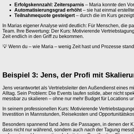
Erfolgskennzahl: Zeitersparnis
– Maria konnte den Vo
Automatisierungsgrad erhöht
– sie hat einmal erstel
Teilnahmequote gesteigert
– durch die im Kurs gezei
In Marias eigener Analyse wird deutlich: Für Menschen, die par
Team. Ihre Bewertung: Der Kurs: Motivierende Vertriebstagung
Zeit endlich in den Griff zu bekommen.
💡 Wenn du – wie Maria – wenig Zeit hast und Prozesse standar
Beispiel 3: Jens, der Profi mit Skalie
Jens verantwortet als Vertriebsleiter den Außendienst eines 
Alltag. Sein Problem: Die Events laufen solide, aber nicht spek
messbar zu skalieren – ohne nur mehr Budget für Locations
In seinem professionellen Kurs: Motivierende Vertriebstagunge
Investition in Mannstunden, Reisekosten und Opportunitätskost
Besonders spannend fand Jens die Passagen, in denen der Kurs
dass nicht nur während, sondern auch
nach
der Tagung messbar