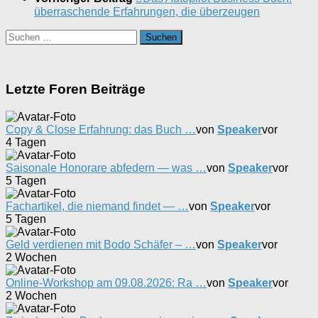
überraschende Erfahrungen, die überzeugen
Suchen
nach:
Letzte Foren Beiträge
Copy & Close Erfahrung: das Buch …
von
Speaker
vor
4 Tagen
Saisonale Honorare abfedern — was …
von
Speaker
vor
5 Tagen
Fachartikel, die niemand findet — …
von
Speaker
vor
5 Tagen
Geld verdienen mit Bodo Schäfer – …
von
Speaker
vor
2 Wochen
Online-Workshop am 09.08.2026: Ra …
von
Speaker
vor
2 Wochen