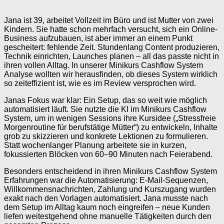
Jana ist 39, arbeitet Vollzeit im Büro und ist Mutter von zwei
Kindern. Sie hatte schon mehrfach versucht, sich ein Online-
Business aufzubauen, ist aber immer an einem Punkt
gescheitert: fehlende Zeit. Stundenlang Content produzieren,
Technik einrichten, Launches planen – all das passte nicht in
ihren vollen Alltag. In unserer Minikurs Cashflow System
Analyse wollten wir herausfinden, ob dieses System wirklich
so zeiteffizient ist, wie es im Review versprochen wird.
Janas Fokus war klar: Ein Setup, das so weit wie möglich
automatisiert läuft. Sie nutzte die KI im Minikurs Cashflow
System, um in wenigen Sessions ihre Kursidee („Stressfreie
Morgenroutine für berufstätige Mütter“) zu entwickeln, Inhalte
grob zu skizzieren und konkrete Lektionen zu formulieren.
Statt wochenlanger Planung arbeitete sie in kurzen,
fokussierten Blöcken von 60–90 Minuten nach Feierabend.
Besonders entscheidend in ihren Minikurs Cashflow System
Erfahrungen war die Automatisierung: E-Mail-Sequenzen,
Willkommensnachrichten, Zahlung und Kurszugang wurden
exakt nach den Vorlagen automatisiert. Jana musste nach
dem Setup im Alltag kaum noch eingreifen – neue Kunden
liefen weitestgehend ohne manuelle Tätigkeiten durch den