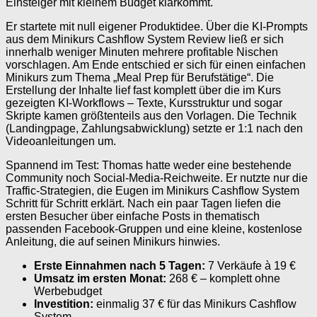
Einsteiger mit kleinem Budget klarkommt.
Er startete mit null eigener Produktidee. Über die KI-Prompts
aus dem Minikurs Cashflow System Review ließ er sich
innerhalb weniger Minuten mehrere profitable Nischen
vorschlagen. Am Ende entschied er sich für einen einfachen
Minikurs zum Thema „Meal Prep für Berufstätige“. Die
Erstellung der Inhalte lief fast komplett über die im Kurs
gezeigten KI-Workflows – Texte, Kursstruktur und sogar
Skripte kamen größtenteils aus den Vorlagen. Die Technik
(Landingpage, Zahlungsabwicklung) setzte er 1:1 nach den
Videoanleitungen um.
Spannend im Test: Thomas hatte weder eine bestehende
Community noch Social-Media-Reichweite. Er nutzte nur die
Traffic-Strategien, die Eugen im Minikurs Cashflow System
Schritt für Schritt erklärt. Nach ein paar Tagen liefen die
ersten Besucher über einfache Posts in thematisch
passenden Facebook-Gruppen und eine kleine, kostenlose
Anleitung, die auf seinen Minikurs hinwies.
Erste Einnahmen nach 5 Tagen:
7 Verkäufe à 19 €
Umsatz im ersten Monat:
268 € – komplett ohne
Werbebudget
Investition:
einmalig 37 € für das Minikurs Cashflow
System