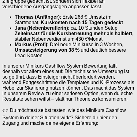
Zielgruppe gedacht ist, sondern sich flexibel an
verschiedene Ausgangslagen anpassen lässt.
Thomas (Anfänger):
Erste 268 € Umsatz im
Startmonat,
Kurskosten nach 15 Tagen gedeckt
Jana (Nebenberuflerin):
ca. 10 Stunden Setup,
Zeiteinsatz für die Kursbetreuung mehr als halbiert
,
stabiler Nebenverdienst um 430 €/Monat
Markus (Profi):
Drei neue Minikurse in 3 Wochen,
Umsatzsteigerung von 38 %
und deutlich bessere
Lead-Kosten
In unserer Minikurs Cashflow System Bewertung fällt
deshalb vor allem eines auf: Die technische Umsetzung ist
so geführt, dass Einsteiger nicht überfordert werden,
während Fortgeschrittene die Templates und KI-Prozesse als
Hebel zur Skalierung nutzen können. Das macht das System
in unserem Review zu einer seriösen Option, wenn du echte
Resultate sehen willst – statt nur Theorie zu konsumieren.
👉 Du möchtest selbst testen, wie das Minikurs Cashflow
System in deiner Situation wirkt? Sichere dir hier den
Zugang und mache deine eigene Erfahrung: