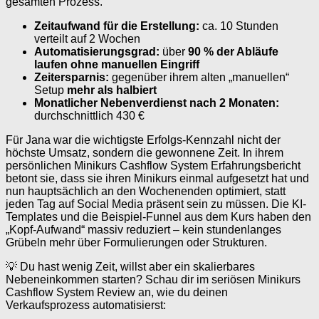
gesamten Prozess.
Zeitaufwand für die Erstellung:
ca. 10 Stunden
verteilt auf 2 Wochen
Automatisierungsgrad:
über
90 % der Abläufe
laufen ohne manuellen Eingriff
Zeitersparnis:
gegenüber ihrem alten „manuellen“
Setup
mehr als halbiert
Monatlicher Nebenverdienst nach 2 Monaten:
durchschnittlich 430 €
Für Jana war die wichtigste Erfolgs-Kennzahl nicht der
höchste Umsatz, sondern die gewonnene Zeit. In ihrem
persönlichen Minikurs Cashflow System Erfahrungsbericht
betont sie, dass sie ihren Minikurs einmal aufgesetzt hat und
nun hauptsächlich an den Wochenenden optimiert, statt
jeden Tag auf Social Media präsent sein zu müssen. Die KI-
Templates und die Beispiel-Funnel aus dem Kurs haben den
„Kopf-Aufwand“ massiv reduziert – kein stundenlanges
Grübeln mehr über Formulierungen oder Strukturen.
💡 Du hast wenig Zeit, willst aber ein skalierbares
Nebeneinkommen starten? Schau dir im seriösen Minikurs
Cashflow System Review an, wie du deinen
Verkaufsprozess automatisierst: