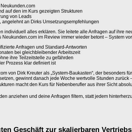
us Neukunden.com
nd auf den im Kurs gezeigten Strukturen
erung von Leads
e, angelehnt an Dirks Umsetzungsempfehlungen
ndividuell alles erklären. Sie leitete alle Anfragen auf ihre neu
 Neukunden.com im Review immer wieder betont – System vor Z
ifizierte Anfragen und Standard-Antworten
naten bei gleichbleibender Arbeitszeit
ohne ihre Teilzeitstelle zu gefährden
der Prozess klar definiert ist
m von Dirk Kreuter als „System-Baukasten“, der besonders für 
zusetzen, gewinnt danach jede Woche wertvolle Stunden zurück 
kturen macht den Kurs für Nebenberufler aus ihrer Sicht absolut
den anziehen und deine Anfragen filtern, statt jedem hinterher
uten Geschäft zur skalierbaren Vertrieb