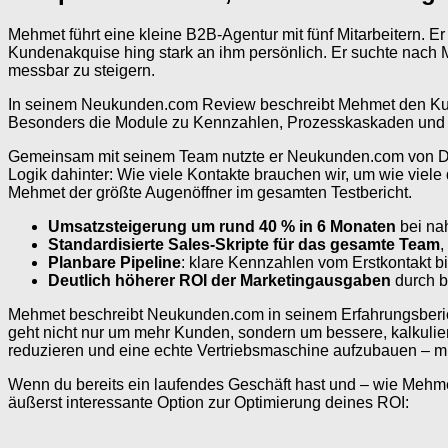
Mehmet führt eine kleine B2B-Agentur mit fünf Mitarbeitern. Er
Kundenakquise hing stark an ihm persönlich. Er suchte nach Mö
messbar zu steigern.
In seinem Neukunden.com Review beschreibt Mehmet den Kurs n
Besonders die Module zu Kennzahlen, Prozesskaskaden und de
Gemeinsam mit seinem Team nutzte er Neukunden.com von Dirk K
Logik dahinter: Wie viele Kontakte brauchen wir, um wie viele
Mehmet der größte Augenöffner im gesamten Testbericht.
Umsatzsteigerung um rund 40 % in 6 Monaten
bei na
Standardisierte Sales-Skripte für das gesamte Team
,
Planbare Pipeline
: klare Kennzahlen vom Erstkontakt 
Deutlich höherer ROI der Marketingausgaben
durch b
Mehmet beschreibt Neukunden.com in seinem Erfahrungsbericht 
geht nicht nur um mehr Kunden, sondern um bessere, kalkulie
reduzieren und eine echte Vertriebsmaschine aufzubauen – mi
Wenn du bereits ein laufendes Geschäft hast und – wie Mehmet
äußerst interessante Option zur Optimierung deines ROI: