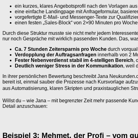
ein kurzes, klares Angebotsprofil nach den Vorlagen a
eine einfache Landingpage mit Anfrageformular, basiere
vorgefertigte E-Mail- und Messenger-Texte zur Qualifizi
einen festen „Sales-Block“ von 2×90 Minuten pro Woch
Durch diese Struktur musste sie nicht mehr jedem Interessenten i
nur noch Gespräche mit wirklich passenden Kunden. Das, was
Ca. 7 Stunden Zeitersparnis pro Woche
durch vorqual
Verdopplung der Auftragsanfragen
innerhalb von 2 Mo
Fester Nebenverdienst stabil im 4-stelligen Bereich
, 
Deutlich weniger Stress in der Kommunikation
, weil 
In ihrer persönlichen Bewertung beschreibt Jana Neukunden.co
bereit ist, einmal sauber die Prozesse nach Kursvorlage auf
aus Automatisierung, klaren Skripten und praxistauglichen Stru
Willst du – wie Jana – mit begrenzter Zeit mehr passende Kun
Detail anzuschauen:
Beispiel 3: Mehmet, der Profi – vom g