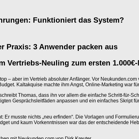
hrungen: Funktioniert das System?
er Praxis: 3 Anwender packen aus
om Vertriebs-Neuling zum ersten 1.000€
top – aber im Vertrieb absoluter Anfänger. Vor Neukunden.com v
udget. Kaltakquise machte ihm Angst, Online-Marketing war für
eibt Thomas, dass ihn vor allem die einfache Schritt-für-Schrit
rtigten Gesprächsleitfäden anpassen und ein einfaches Skript f
Er musste nichts „neu erfinden“. Die Vorlagen und Formulierun
get und kaum Vorkenntnissen war das der entscheidende Hebel 
hen mit Neukunden.com von Dirk Kreuter