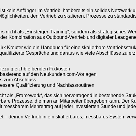
 ist kein Anfänger im Vertrieb, hat bereits ein solides Netzwer
glichkeiten, den Vertrieb zu skalieren, Prozesse zu standardis
icht als „Einsteiger-Training“, sondern als strategisches We
r Kombination aus Outbound-Vertrieb und digitaler Leadgener
reuter wie ein Handbuch für eine skalierbare Vertriebsstruktu
 qualifizierte Gespräche und daraus wie viele Abschlüsse zu er
hezu gleichbleibenden Fixkosten
 basierend auf den Neukunden.com-Vorlagen
bis zum Abschluss
essere Qualifizierung und Nachfassroutinen
als „Framework“, das sich hervorragend in bestehende Strukture
rbare Prozesse, die man an Mitarbeiter übergeben kann. Der Kur
t messbarem Mehrertrag auf jeder investierten Stunde und jed
 – deinen Vertrieb in ein skalierbares, messbares System verw