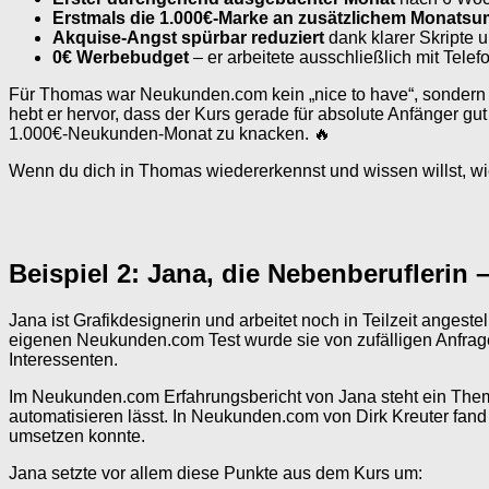
Erstmals die 1.000€-Marke an zusätzlichem Monatsu
Akquise-Angst spürbar reduziert
dank klarer Skripte 
0€ Werbebudget
– er arbeitete ausschließlich mit Tele
Für Thomas war Neukunden.com kein „nice to have“, sondern 
hebt er hervor, dass der Kurs gerade für absolute Anfänger gu
1.000€-Neukunden-Monat zu knacken. 🔥
Wenn du dich in Thomas wiedererkennst und wissen willst, wie 
Beispiel 2: Jana, die Nebenberuflerin
Jana ist Grafikdesignerin und arbeitet noch in Teilzeit angest
eigenen Neukunden.com Test wurde sie von zufälligen Anfragen 
Interessenten.
Im Neukunden.com Erfahrungsbericht von Jana steht ein Thema 
automatisieren lässt. In Neukunden.com von Dirk Kreuter fand
umsetzen konnte.
Jana setzte vor allem diese Punkte aus dem Kurs um: