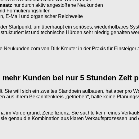
msatz
nur durch aktiv angestoßene Neukunden
und Formulierungshilfen
fon, E-Mail und organischer Reichweite
der Startpunkt, um überhaupt ein seriöses, wiederholbares S
t strukturiert ist und technische Hürden sehr niedrig gehalten 
Neukunden.com von Dirk Kreuter in der Praxis für Einsteiger au
 – mehr Kunden bei nur 5 Stunden Zeit 
ellt. Sie will sich ein zweites Standbein aufbauen, hat aber pr
aus ihrem Bekanntenkreis „getrieben“, hatte keine Planungssich
im Vordergrund: Zeiteffizienz. Sie suchte kein reines Verkaufst
 sie genau die Kombination aus klaren Verkaufsprozessen und ei