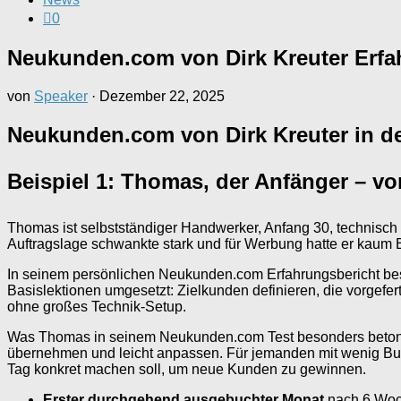
0
Neukunden.com von Dirk Kreuter Erfa
von
Speaker
·
Dezember 22, 2025
Neukunden.com von Dirk Kreuter in d
Beispiel 1: Thomas, der Anfänger – v
Thomas ist selbstständiger Handwerker, Anfang 30, technisch 
Auftragslage schwankte stark und für Werbung hatte er kaum B
In seinem persönlichen Neukunden.com Erfahrungsbericht beschr
Basislektionen umgesetzt: Zielkunden definieren, die vorgefe
ohne großes Technik-Setup.
Was Thomas in seinem Neukunden.com Test besonders betont: 
übernehmen und leicht anpassen. Für jemanden mit wenig Bud
Tag konkret machen soll, um neue Kunden zu gewinnen.
Erster durchgehend ausgebuchter Monat
nach 6 Woc