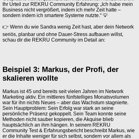
Ihr Urteil zur REKRU Community Erfahrung: „Ich habe mein
Business nicht vergrößert, indem ich mehr Zeit hatte –
sondern indem ich smartere Systeme nutzte.“ 💡
👉 Wenn du wie Sandra wenig Zeit hast, aber dein Network
seriös, planbar und ohne Dauer-Stress aufbauen willst,
schau dir die REKRU Community im Detail an:
Beispiel 3: Markus, der Profi, der
skalieren wollte
Markus ist 45 und bereits seit vielen Jahren im Network
Marketing aktiv. Ein mittleres fünfstelliges Monatsvolumen
war für ihn nichts Neues – aber das Wachstum stagnierte.
Sein Hauptproblem: Sein Erfolg war stark an seine
persönliche Präsenz gekoppelt. Sein Team konnte seine
Methoden nicht sauber kopieren, die Akquise blieb
hauptsächlich an ihm hängen. In seinem REKRU
Community Test & Erfahrungsbericht beschreibt Markus, wie
er die Inhalte weniger für sich selbst, sondern vor allem als