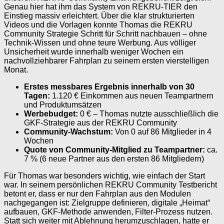
Genau hier hat ihm das System von REKRU-TIER den
Einstieg massiv erleichtert. Über die klar strukturierten
Videos und die Vorlagen konnte Thomas die REKRU
Community Strategie Schritt für Schritt nachbauen – ohne
Technik-Wissen und ohne teure Werbung. Aus völliger
Unsicherheit wurde innerhalb weniger Wochen ein
nachvollziehbarer Fahrplan zu seinem ersten vierstelligen
Monat.
Erstes messbares Ergebnis innerhalb von 30
Tagen:
1.120 € Einkommen aus neuen Teampartnern
und Produktumsätzen
Werbebudget:
0 € – Thomas nutzte ausschließlich die
GKF-Strategie aus der REKRU Community
Community-Wachstum:
Von 0 auf 86 Mitglieder in 4
Wochen
Quote von Community-Mitglied zu Teampartner:
ca.
7 % (6 neue Partner aus den ersten 86 Mitgliedern)
Für Thomas war besonders wichtig, wie einfach der Start
war. In seinem persönlichen REKRU Community Testbericht
betont er, dass er nur den Fahrplan aus den Modulen
nachgegangen ist: Zielgruppe definieren, digitale „Heimat“
aufbauen, GKF-Methode anwenden, Filter-Prozess nutzen.
Statt sich weiter mit Ablehnung herumzuschlagen, hatte er