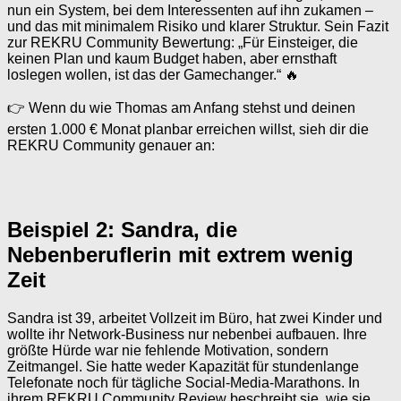
nun ein System, bei dem Interessenten auf ihn zukamen –
und das mit minimalem Risiko und klarer Struktur. Sein Fazit
zur REKRU Community Bewertung: „Für Einsteiger, die
keinen Plan und kaum Budget haben, aber ernsthaft
loslegen wollen, ist das der Gamechanger.“ 🔥
👉 Wenn du wie Thomas am Anfang stehst und deinen
ersten 1.000 € Monat planbar erreichen willst, sieh dir die
REKRU Community genauer an:
Beispiel 2: Sandra, die
Nebenberuflerin mit extrem wenig
Zeit
Sandra ist 39, arbeitet Vollzeit im Büro, hat zwei Kinder und
wollte ihr Network-Business nur nebenbei aufbauen. Ihre
größte Hürde war nie fehlende Motivation, sondern
Zeitmangel. Sie hatte weder Kapazität für stundenlange
Telefonate noch für tägliche Social-Media-Marathons. In
ihrem REKRU Community Review beschreibt sie, wie sie