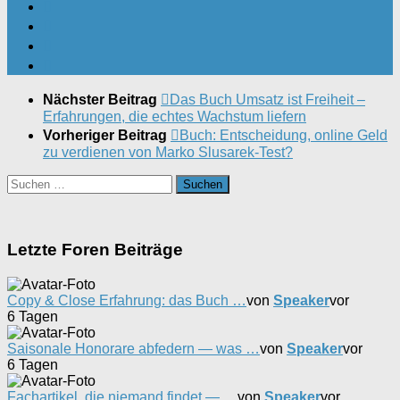
Nächster Beitrag
Das Buch Umsatz ist Freiheit –
Erfahrungen, die echtes Wachstum liefern
Vorheriger Beitrag
Buch: Entscheidung, online Geld
zu verdienen von Marko Slusarek-Test?
Suchen
nach:
Letzte Foren Beiträge
Copy & Close Erfahrung: das Buch …
von
Speaker
vor
6 Tagen
Saisonale Honorare abfedern — was …
von
Speaker
vor
6 Tagen
Fachartikel, die niemand findet — …
von
Speaker
vor