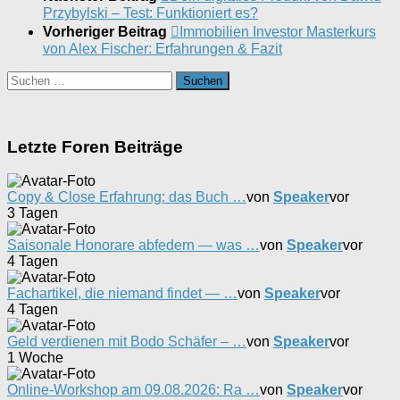
Przybylski – Test: Funktioniert es?
Vorheriger Beitrag
Immobilien Investor Masterkurs
von Alex Fischer: Erfahrungen & Fazit
Suchen
nach:
Letzte Foren Beiträge
Copy & Close Erfahrung: das Buch …
von
Speaker
vor
3 Tagen
Saisonale Honorare abfedern — was …
von
Speaker
vor
4 Tagen
Fachartikel, die niemand findet — …
von
Speaker
vor
4 Tagen
Geld verdienen mit Bodo Schäfer – …
von
Speaker
vor
1 Woche
Online-Workshop am 09.08.2026: Ra …
von
Speaker
vor