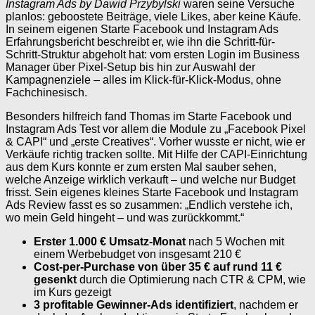
Instagram Ads by Dawid Przybylski
waren seine Versuche
planlos: geboostete Beiträge, viele Likes, aber keine Käufe.
In seinem eigenen Starte Facebook und Instagram Ads
Erfahrungsbericht beschreibt er, wie ihn die Schritt-für-
Schritt-Struktur abgeholt hat: vom ersten Login im Business
Manager über Pixel-Setup bis hin zur Auswahl der
Kampagnenziele – alles im Klick‑für‑Klick‑Modus, ohne
Fachchinesisch.
Besonders hilfreich fand Thomas im Starte Facebook und
Instagram Ads Test vor allem die Module zu „Facebook Pixel
& CAPI“ und „erste Creatives“. Vorher wusste er nicht, wie er
Verkäufe richtig tracken sollte. Mit Hilfe der CAPI-Einrichtung
aus dem Kurs konnte er zum ersten Mal sauber sehen,
welche Anzeige wirklich verkauft – und welche nur Budget
frisst. Sein eigenes kleines Starte Facebook und Instagram
Ads Review fasst es so zusammen: „Endlich verstehe ich,
wo mein Geld hingeht – und was zurückkommt.“
Erster 1.000 € Umsatz-Monat
nach 5 Wochen mit
einem Werbebudget von insgesamt 210 €
Cost-per-Purchase von über 35 € auf rund 11 €
gesenkt
durch die Optimierung nach CTR & CPM, wie
im Kurs gezeigt
3 profitable Gewinner‑Ads identifiziert
, nachdem er