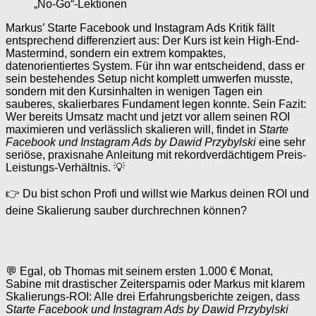
„No-Go“-Lektionen
Markus’ Starte Facebook und Instagram Ads Kritik fällt
entsprechend differenziert aus: Der Kurs ist kein High-End-
Mastermind, sondern ein extrem kompaktes,
datenorientiertes System. Für ihn war entscheidend, dass er
sein bestehendes Setup nicht komplett umwerfen musste,
sondern mit den Kursinhalten in wenigen Tagen ein
sauberes, skalierbares Fundament legen konnte. Sein Fazit:
Wer bereits Umsatz macht und jetzt vor allem seinen ROI
maximieren und verlässlich skalieren will, findet in
Starte
Facebook und Instagram Ads by Dawid Przybylski
eine sehr
seriöse, praxisnahe Anleitung mit rekordverdächtigem Preis-
Leistungs-Verhältnis. 💡
👉 Du bist schon Profi und willst wie Markus deinen ROI und
deine Skalierung sauber durchrechnen können?
💬 Egal, ob Thomas mit seinem ersten 1.000 € Monat,
Sabine mit drastischer Zeitersparnis oder Markus mit klarem
Skalierungs-ROI: Alle drei Erfahrungsberichte zeigen, dass
Starte Facebook und Instagram Ads by Dawid Przybylski