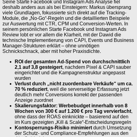
Seine Starte Facebook und Instagram Ads Analyse fiel
deshalb anders aus als bei Einsteigern: Markus übersprang
viele Grundlagen, fokussierte sich direkt auf die Tracking-
Module, die „No-Go“-Regeln und die detaillierten Beispiele
zur Auswertung mit CTR, CPM und Conversion-Werten. In
seinem persönlichen Starte Facebook und Instagram Ads
Review lobt er vor allem die Klarheit, mit der Dawid die
technische Implementierung von CAPI, Events und Business
Manager-Strukturen erklärt – ohne unnötigen
Schnickschnack, aber mit hoher Praxisdichte.
ROI der gesamten Ad-Spend von durchschnittlich
2,1 auf 3,8 gesteigert
, nachdem Pixel & CAPI sauber
eingerichtet und die Kampagnenstruktur angepasst
wurden
Verlust durch „nicht zuordenbare Verkäufe“ um ca.
70 % reduziert
, weil die serverseitige Erfassung jetzt
deutlich mehr Conversions korrekt der passenden
Anzeige zuordnet
Skalierungsfaktor: Werbebudget innerhalb von 8
Wochen von 300 € auf 1.200 € pro Tag vervierfacht
,
ohne dass der ROAS einknickte – basierend auf den
im Kurs gezeigten „Kill & Scale“-Entscheidungsregeln
Kontosperrungs-Risiko minimiert
durch Umsetzung
der Schutz- und Compliance-Empfehlungen aus den