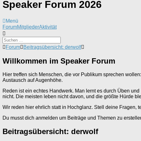
Speaker Forum 2026
Menü
Forum-
Forum
Mitglieder
Aktivität
Navigation
Forum-
Forum
Beitragsübersicht: derwolf
Breadcrumbs
-
Willkommen im Speaker Forum
Du
bist
hier:
Hier treffen sich Menschen, die vor Publikum sprechen wollen
Austausch auf Augenhöhe.
Reden ist ein echtes Handwerk. Man lernt es durch Üben und Bü
nicht. Die meisten leben nicht davon, und die größte Hürde ble
Wir reden hier ehrlich statt in Hochglanz. Stell deine Fragen, 
Du musst dich anmelden um Beiträge und Themen zu erstelle
Beitragsübersicht: derwolf