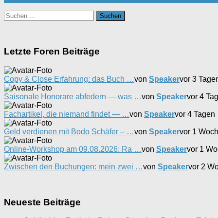
Suchen
nach:
Letzte Foren Beiträge
Copy & Close Erfahrung: das Buch …
von
Speaker
vor 3 Tage
Saisonale Honorare abfedern — was …
von
Speaker
vor 4 Ta
Fachartikel, die niemand findet — …
von
Speaker
vor 4 Tagen
Geld verdienen mit Bodo Schäfer – …
von
Speaker
vor 1 Woc
Online-Workshop am 09.08.2026: Ra …
von
Speaker
vor 1 W
Zwischen den Buchungen: mein zwei …
von
Speaker
vor 2 W
Neueste Beiträge