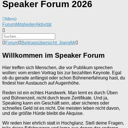
Speaker Forum 2026
Menü
Forum-
Forum
Mitglieder
Aktivität
Navigation
Forum-
Forum
Beitragsübersicht: JoergMr
Breadcrumbs
-
Willkommen im Speaker Forum
Du
bist
hier:
Hier treffen sich Menschen, die vor Publikum sprechen
wollen: vom ersten Vortrag bis zur bezahlten Keynote. Egal
ob du gerade anfängst oder schon Bühnenerfahrung hast, du
findest hier Austausch auf Augenhöhe.
Reden ist ein echtes Handwerk. Man lernt es durch Üben
und Bühnenzeit, nicht durch teure Zertifikate. Und ja,
Speaking kann ein Geschäft sein, aber sicheres oder
schnelles Geld ist es nicht. Die meisten leben nicht davon,
und die größte Hürde bleibt die Akquise.
Wir reden hier ehrlich statt in Hochglanz. Stell deine Fragen,