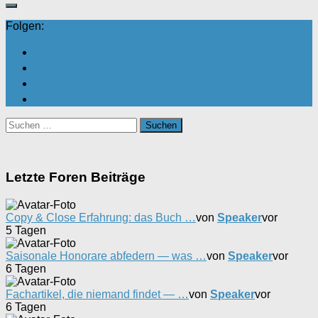
Folgen:
Suchen
nach:
Letzte Foren Beiträge
Copy & Close Erfahrung: das Buch …
von
Speaker
vor
5 Tagen
Saisonale Honorare abfedern — was …
von
Speaker
vor
6 Tagen
Fachartikel, die niemand findet — …
von
Speaker
vor
6 Tagen