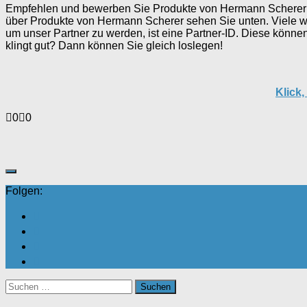
Empfehlen und bewerben Sie Produkte von Hermann Scherer übe
über Produkte von Hermann Scherer sehen Sie unten. Viele we
um unser Partner zu werden, ist eine Partner-ID. Diese können
klingt gut? Dann können Sie gleich loslegen!
Klick
Anklicken
Anklicken
0
0
für
für
Daumen
Daumen
nach
nach
unten.
oben.
Folgen:
Suchen
nach: