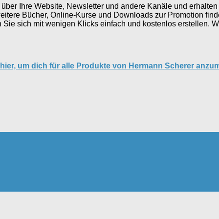
r Ihre Website, Newsletter und andere Kanäle und erhalten Si
itere Bücher, Online-Kurse und Downloads zur Promotion finde
 Sie sich mit wenigen Klicks einfach und kostenlos erstellen. 
, hier, um dich für alle Produkte von Hermann Scherer anzu