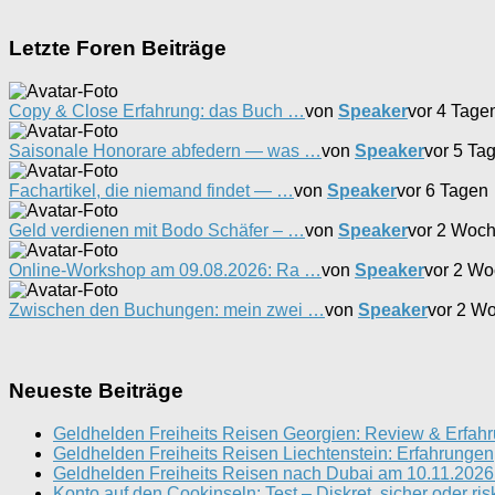
Letzte Foren Beiträge
Copy & Close Erfahrung: das Buch …
von
Speaker
vor 4 Tage
Saisonale Honorare abfedern — was …
von
Speaker
vor 5 Ta
Fachartikel, die niemand findet — …
von
Speaker
vor 6 Tagen
Geld verdienen mit Bodo Schäfer – …
von
Speaker
vor 2 Woc
Online-Workshop am 09.08.2026: Ra …
von
Speaker
vor 2 W
Zwischen den Buchungen: mein zwei …
von
Speaker
vor 2 W
Neueste Beiträge
Geldhelden Freiheits Reisen Georgien: Review & Erfah
Geldhelden Freiheits Reisen Liechtenstein: Erfahrungen
Geldhelden Freiheits Reisen nach Dubai am 10.11.2026 
Konto auf den Cookinseln: Test – Diskret, sicher oder ris