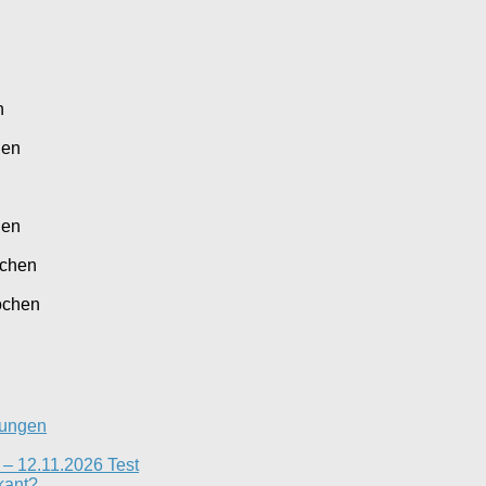
n
gen
hen
ochen
ochen
rungen
– 12.11.2026 Test
kant?