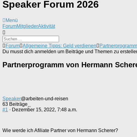
Speaker Forum 2026
Menü
Forum-
Forum
Mitglieder
Aktivität
Navigation
Forum-
Forum
Allgemeine Tipps: Geld verdienen
Partnerprogram
Breadcrumbs
Du musst dich anmelden um Beiträge und Themen zu erstelle
-
Du
Partnerprogramm von Hermann Scher
bist
hier:
Speaker
@arbeiten-und-reisen
63 Beiträge
#1
· Dezember 15, 2022, 7:48 a.m.
Wie werde ich Afiliate Partner von Hermann Scherer?