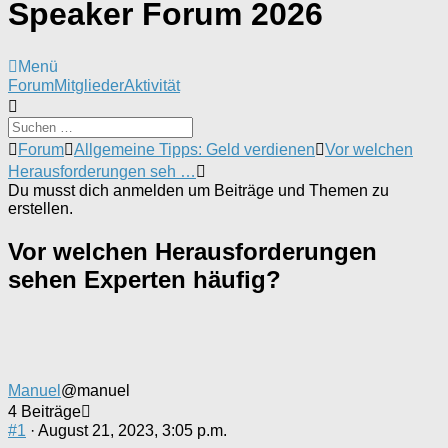
Speaker Forum 2026
Menü
Forum-
Forum
Mitglieder
Aktivität
Navigation
Forum-
Forum
Allgemeine Tipps: Geld verdienen
Vor welchen
Breadcrumbs
Herausforderungen seh …
-
Du musst dich anmelden um Beiträge und Themen zu
Du
erstellen.
bist
hier:
Vor welchen Herausforderungen
sehen Experten häufig?
Manuel
@manuel
4 Beiträge
#1
· August 21, 2023, 3:05 p.m.