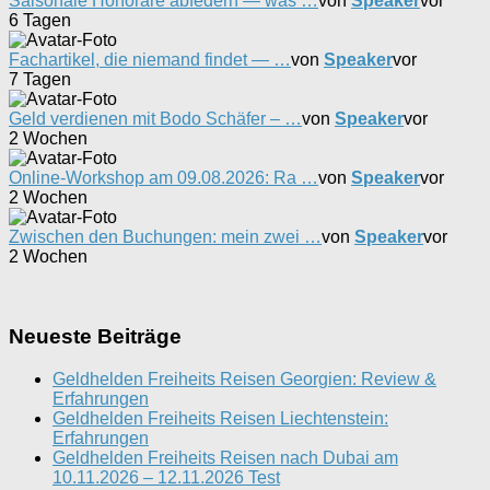
Saisonale Honorare abfedern — was …
von
Speaker
vor
6 Tagen
Fachartikel, die niemand findet — …
von
Speaker
vor
7 Tagen
Geld verdienen mit Bodo Schäfer – …
von
Speaker
vor
2 Wochen
Online-Workshop am 09.08.2026: Ra …
von
Speaker
vor
2 Wochen
Zwischen den Buchungen: mein zwei …
von
Speaker
vor
2 Wochen
Neueste Beiträge
Geldhelden Freiheits Reisen Georgien: Review &
Erfahrungen
Geldhelden Freiheits Reisen Liechtenstein:
Erfahrungen
Geldhelden Freiheits Reisen nach Dubai am
10.11.2026 – 12.11.2026 Test