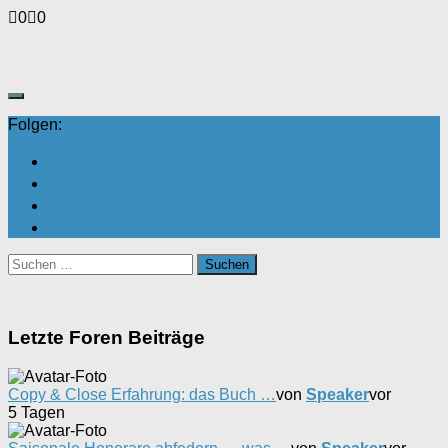
Anklicken
Anklicken
0
0
für
für
Daumen
Daumen
nach
nach
unten.
oben.
Folgen:
Suchen
nach:
Letzte Foren Beiträge
Copy & Close Erfahrung: das Buch …
von
Speaker
vor
5 Tagen