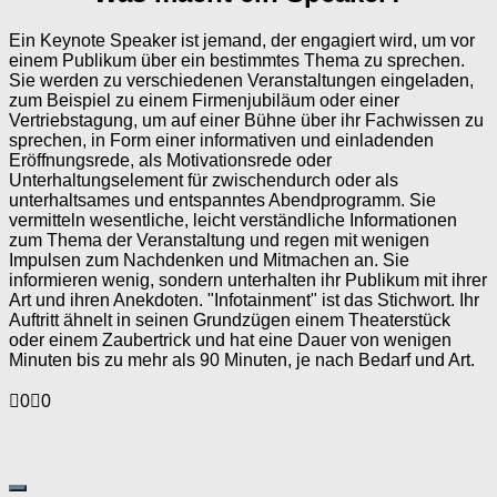
Ein Keynote Speaker ist jemand, der engagiert wird, um vor
einem Publikum über ein bestimmtes Thema zu sprechen.
Sie werden zu verschiedenen Veranstaltungen eingeladen,
zum Beispiel zu einem Firmenjubiläum oder einer
Vertriebstagung, um auf einer Bühne über ihr Fachwissen zu
sprechen, in Form einer informativen und einladenden
Eröffnungsrede, als Motivationsrede oder
Unterhaltungselement für zwischendurch oder als
unterhaltsames und entspanntes Abendprogramm. Sie
vermitteln wesentliche, leicht verständliche Informationen
zum Thema der Veranstaltung und regen mit wenigen
Impulsen zum Nachdenken und Mitmachen an. Sie
informieren wenig, sondern unterhalten ihr Publikum mit ihrer
Art und ihren Anekdoten. "Infotainment" ist das Stichwort. Ihr
Auftritt ähnelt in seinen Grundzügen einem Theaterstück
oder einem Zaubertrick und hat eine Dauer von wenigen
Minuten bis zu mehr als 90 Minuten, je nach Bedarf und Art.
Anklicken
Anklicken
0
0
für
für
Daumen
Daumen
nach
nach
unten.
oben.