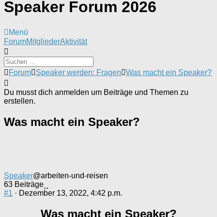
Speaker Forum 2026
Menü
Forum-
Forum
Mitglieder
Aktivität
Navigation
Forum-
Forum
Speaker werden: Fragen
Was macht ein Speaker?
Breadcrumbs
-
Du musst dich anmelden um Beiträge und Themen zu
Du
erstellen.
bist
hier:
Was macht ein Speaker?
Speaker
@arbeiten-und-reisen
63 Beiträge
#1
· Dezember 13, 2022, 4:42 p.m.
Was macht ein Speaker?